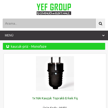
kaucuk-priz - Monofaze
1x16A Kauçuk Topraklı Erkek Fiş
Ürün Kodu : M401